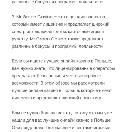
различные бонусы и программы лояльности.
3. Mr Green Casino – это еще один оператор,
который имеет лицензию и предлагает широкий
спектр игр, включая слоты, карточные игры и
рулетку. Mr Green Casino также предлагает
различные бонусы и программы лояльности.
Если вы ищете лучшие онлайн казино в Польше,
вам нужно знать, что лицензированные операторы
предлагают безопасные и честные игровые
возможности. В этом обзоре мы рассмотрели
лучшие онлайн казино в Польше, которые имеют
лицензию и предлагают широкий спектр игр.
Вам не нужно больше искать, потому что мы уже
нашли для вас лучшие онлайн казино в Польше.
Они предлагают безопасные и честные игровые