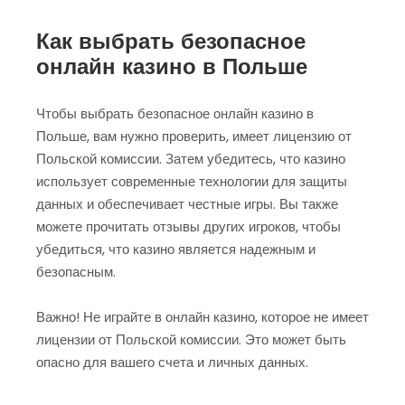
Как выбрать безопасное
онлайн казино в Польше
Чтобы выбрать безопасное онлайн казино в
Польше, вам нужно проверить, имеет лицензию от
Польской комиссии. Затем убедитесь, что казино
использует современные технологии для защиты
данных и обеспечивает честные игры. Вы также
можете прочитать отзывы других игроков, чтобы
убедиться, что казино является надежным и
безопасным.
Важно! Не играйте в онлайн казино, которое не имеет
лицензии от Польской комиссии. Это может быть
опасно для вашего счета и личных данных.