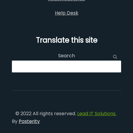
Help Desk
Translate this site
Search
© 2022 All rights reserved.
Lead IT Solutions.
By
Posterity