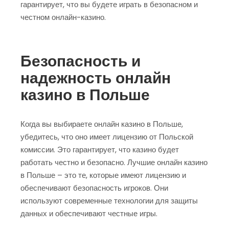
гарантирует, что вы будете играть в безопасном и
честном онлайн-казино.
Безопасность и
надежность онлайн
казино в Польше
Когда вы выбираете онлайн казино в Польше,
убедитесь, что оно имеет лицензию от Польской
комиссии. Это гарантирует, что казино будет
работать честно и безопасно. Лучшие онлайн казино
в Польше – это те, которые имеют лицензию и
обеспечивают безопасность игроков. Они
используют современные технологии для защиты
данных и обеспечивают честные игры.