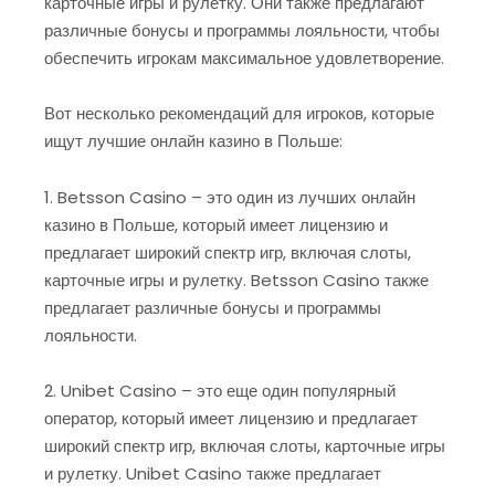
карточные игры и рулетку. Они также предлагают
различные бонусы и программы лояльности, чтобы
обеспечить игрокам максимальное удовлетворение.
Вот несколько рекомендаций для игроков, которые
ищут лучшие онлайн казино в Польше:
1. Betsson Casino – это один из лучших онлайн
казино в Польше, который имеет лицензию и
предлагает широкий спектр игр, включая слоты,
карточные игры и рулетку. Betsson Casino также
предлагает различные бонусы и программы
лояльности.
2. Unibet Casino – это еще один популярный
оператор, который имеет лицензию и предлагает
широкий спектр игр, включая слоты, карточные игры
и рулетку. Unibet Casino также предлагает