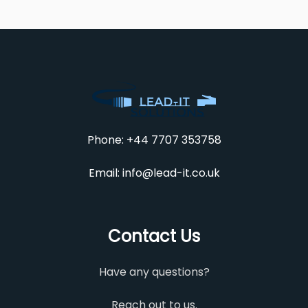
Phone: +44 7707 353758
Email:
info@lead-it.co.uk
Contact Us
Have any questions?
Reach out to us.