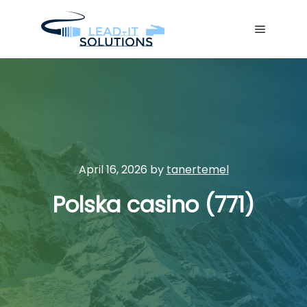
Main me
April 16, 2026
by
tanertemel
Polska casino (771)