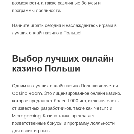
возможности, а также различные бонусы и
программы лояльности.
Начните играть сегодня и наслаждайтесь играми в
лучших онлайн казино в Польше!
Выбор лучших онлайн
казино Польши
Одним из лучших онлайн казино Польши является
Casino Room. Это лицензированное онлайн казино,
которое предлагает более 1 000 игр, включая слоты
от известных разработчиков, такие как NetEnt и
Microgaming. Казино также предлагает
приветственные бонусы и программу лояльности
для своих игроков.