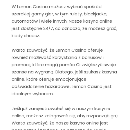
W Lemon Casino możesz wybrać spośród
szerokiej gamy gier, w tym rulety, blackjacka,
automatów i wiele innych. Nasze kasyno online
jest dostępne 24/7, co oznacza, że możesz grać,
kiedy chcesz.
Warto zauważyć, że Lemon Casino oferuje
również możliwość korzystania z bonusów i
promocji, które mogą pomóc Ci zwiększyć swoje
szanse na wygraną. Dlatego, jeśli szukasz kasyna
online, które oferuje emocjonujące
doświadczenie hazardowe, Lemon Casino jest
idealnym wyborem.
Jeśli już zarejestrowałeś się w naszym kasynie
online, możesz zalogować się, aby rozpocząć grę.
Warto zauważyć, że nasze kasyno online jest