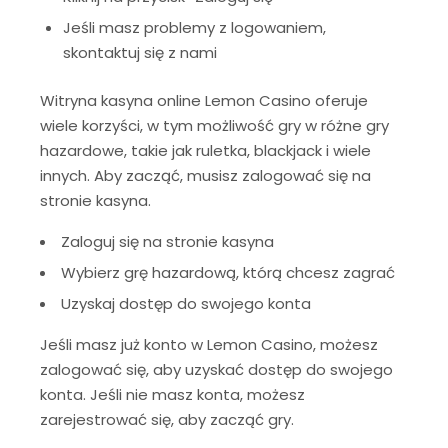
Jeśli masz problemy z logowaniem,
skontaktuj się z nami
Witryna kasyna online Lemon Casino oferuje
wiele korzyści, w tym możliwość gry w różne gry
hazardowe, takie jak ruletka, blackjack i wiele
innych. Aby zacząć, musisz zalogować się na
stronie kasyna.
Zaloguj się na stronie kasyna
Wybierz grę hazardową, którą chcesz zagrać
Uzyskaj dostęp do swojego konta
Jeśli masz już konto w Lemon Casino, możesz
zalogować się, aby uzyskać dostęp do swojego
konta. Jeśli nie masz konta, możesz
zarejestrować się, aby zacząć gry.