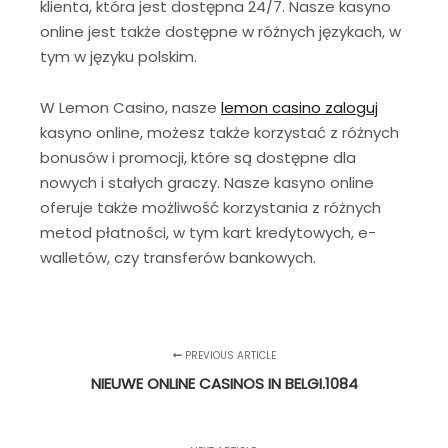
klienta, która jest dostępna 24/7. Nasze kasyno
online jest także dostępne w różnych językach, w
tym w języku polskim.
W Lemon Casino, nasze
lemon casino zaloguj
kasyno online, możesz także korzystać z różnych
bonusów i promocji, które są dostępne dla
nowych i stałych graczy. Nasze kasyno online
oferuje także możliwość korzystania z różnych
metod płatności, w tym kart kredytowych, e-
walletów, czy transferów bankowych.
PREVIOUS ARTICLE
NIEUWE ONLINE CASINOS IN BELGI.1084