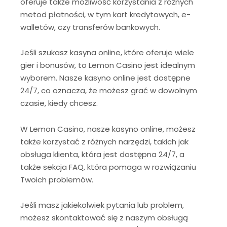
oferuje także możliwość korzystania z różnych
metod płatności, w tym kart kredytowych, e-
walletów, czy transferów bankowych.
Jeśli szukasz kasyna online, które oferuje wiele
gier i bonusów, to Lemon Casino jest idealnym
wyborem. Nasze kasyno online jest dostępne
24/7, co oznacza, że możesz grać w dowolnym
czasie, kiedy chcesz.
W Lemon Casino, nasze kasyno online, możesz
także korzystać z różnych narzędzi, takich jak
obsługa klienta, która jest dostępna 24/7, a
także sekcja FAQ, która pomaga w rozwiązaniu
Twoich problemów.
Jeśli masz jakiekolwiek pytania lub problem,
możesz skontaktować się z naszym obsługą