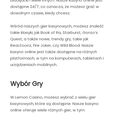
blackjacki i wiele innych. Nasze kasyno online jest
dostępne 24/7, co oznacza, że możesz grać w
dowolnym czasie, kiedy chcesz.
Wśród naszych gier kasynowych, możesz znaleźć
takie klasyki, jak Book of Ra, Starburst, Gonzo’s
Quest, a także nowe, trendy gry, takie jak
Reactoonz, Fire Joker, czy Wild Blood. Nasze
kasyno online jest także dostępne na różnych
platformach, w tym na komputerach, tabletach i
urządzeniach mobilnych.
Wybór Gry
W Lemon Casino, możesz wybrać z wielu gier
kasynowych, które są dostępne. Nasze kasyno
online oferuje wiele różnych gier, w tym: