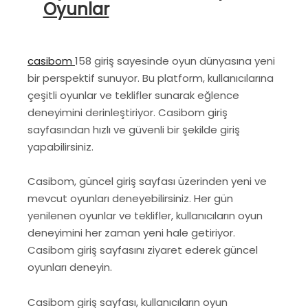
Oyunlar
casibom
158 giriş sayesinde oyun dünyasına yeni
bir perspektif sunuyor. Bu platform, kullanıcılarına
çeşitli oyunlar ve teklifler sunarak eğlence
deneyimini derinleştiriyor. Casibom giriş
sayfasından hızlı ve güvenli bir şekilde giriş
yapabilirsiniz.
Casibom, güncel giriş sayfası üzerinden yeni ve
mevcut oyunları deneyebilirsiniz. Her gün
yenilenen oyunlar ve teklifler, kullanıcıların oyun
deneyimini her zaman yeni hale getiriyor.
Casibom giriş sayfasını ziyaret ederek güncel
oyunları deneyin.
Casibom giriş sayfası, kullanıcıların oyun