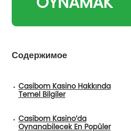
OYNAMAK
Содержимое
Casibom Kasino Hakkında
Temel Bilgiler
Casibom Kasino’da
Oynanabilecek En Popüler