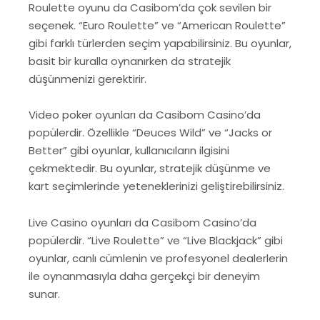
Roulette oyunu da Casibom’da çok sevilen bir
seçenek. “Euro Roulette” ve “American Roulette”
gibi farklı türlerden seçim yapabilirsiniz. Bu oyunlar,
basit bir kuralla oynanırken da stratejik
düşünmenizi gerektirir.
Video poker oyunları da Casibom Casino’da
popülerdir. Özellikle “Deuces Wild” ve “Jacks or
Better” gibi oyunlar, kullanıcıların ilgisini
çekmektedir. Bu oyunlar, stratejik düşünme ve
kart seçimlerinde yeteneklerinizi geliştirebilirsiniz.
Live Casino oyunları da Casibom Casino’da
popülerdir. “Live Roulette” ve “Live Blackjack” gibi
oyunlar, canlı cümlenin ve profesyonel dealerlerin
ile oynanmasıyla daha gerçekçi bir deneyim
sunar.