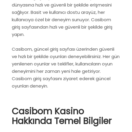
dünyasına hızlı ve güvenli bir şekilde erişmesini
sağlıyor. Basit ve kullanıcı dostu arayüz, her
kullanıcıya özel bir deneyim sunuyor. Casibom
giriş sayfasından hızlı ve güvenli bir şekilde giriş
yapın.
Casibom, güncel giriş sayfası üzerinden güvenli
ve hızlı bir şekilde oyunları deneyebilirsiniz. Her gün
yenilenen oyunlar ve teklifler, kullanıcıların oyun
deneyimini her zaman yeni hale getiriyor.
Casibom giriş sayfasını ziyaret ederek güncel
oyunları deneyin.
Casibom Kasino
Hakkında Temel Bilgiler