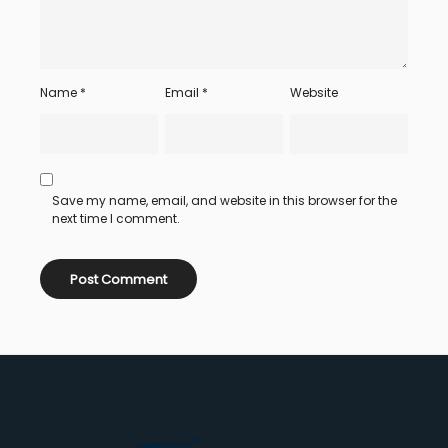
Name
*
Email
*
Website
Save my name, email, and website in this browser for the
next time I comment.