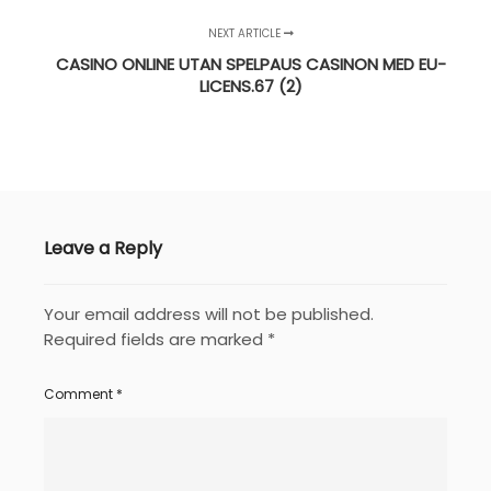
NEXT ARTICLE
CASINO ONLINE UTAN SPELPAUS CASINON MED EU-
LICENS.67 (2)
Leave a Reply
Your email address will not be published.
Required fields are marked
*
Comment
*