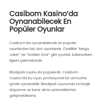
Casibom Kasino’da
Oynanabilecek En
Popüler Oyunlar
Casibom’da oynanabilecek en popüler
oyunlardan biri, slot oyunlarıdır. Özellikle “Mega
Joker” ve “Golden Star” gibi oyunlar, kullanıcıların
ilgisini çekmektedir.
Blackjack oyunu da popülerdir. Casibom
Casino’da bu oyun, profesyonel bir atmosfer
içinde oynanabilir. Blackjack oyununda stratejik
düşünme ve karar alma yeteneklerinizi
geliştirebilirsiniz.