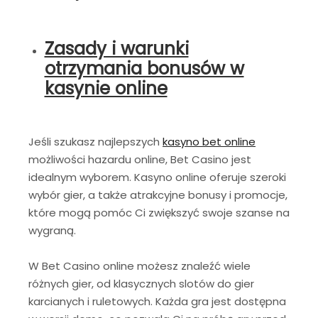
Zasady i warunki
otrzymania bonusów w
kasynie online
Jeśli szukasz najlepszych
kasyno bet online
możliwości hazardu online, Bet Casino jest
idealnym wyborem. Kasyno online oferuje szeroki
wybór gier, a także atrakcyjne bonusy i promocje,
które mogą pomóc Ci zwiększyć swoje szanse na
wygraną.
W Bet Casino online możesz znaleźć wiele
różnych gier, od klasycznych slotów do gier
karcianych i ruletowych. Każda gra jest dostępna