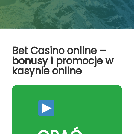
Bet Casino online –
bonusy i promocje w
kasynie online