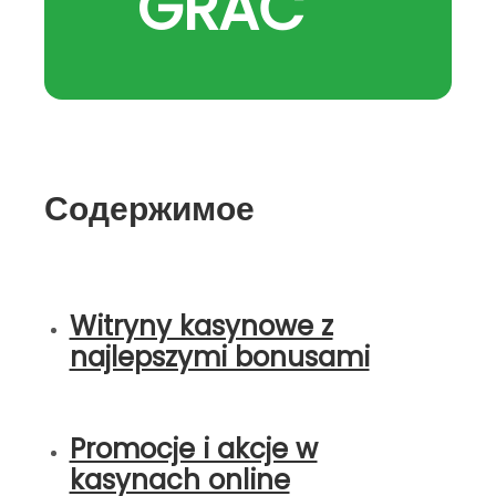
GRAĆ
Содержимое
Witryny kasynowe z
najlepszymi bonusami
Promocje i akcje w
kasynach online