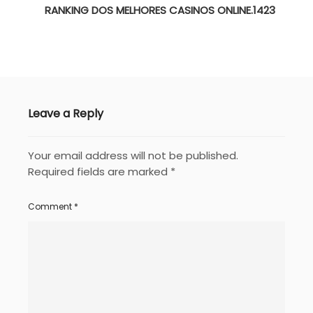
RANKING DOS MELHORES CASINOS ONLINE.1423
Leave a Reply
Your email address will not be published.
Required fields are marked
*
Comment
*