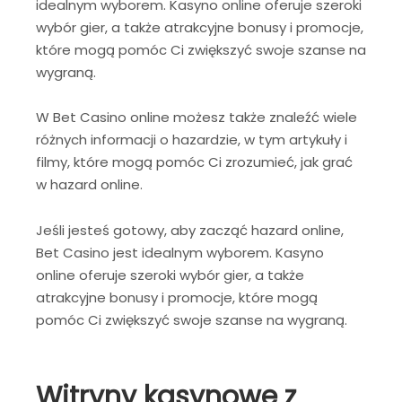
idealnym wyborem. Kasyno online oferuje szeroki
wybór gier, a także atrakcyjne bonusy i promocje,
które mogą pomóc Ci zwiększyć swoje szanse na
wygraną.
W Bet Casino online możesz także znaleźć wiele
różnych informacji o hazardzie, w tym artykuły i
filmy, które mogą pomóc Ci zrozumieć, jak grać
w hazard online.
Jeśli jesteś gotowy, aby zacząć hazard online,
Bet Casino jest idealnym wyborem. Kasyno
online oferuje szeroki wybór gier, a także
atrakcyjne bonusy i promocje, które mogą
pomóc Ci zwiększyć swoje szanse na wygraną.
Witryny kasynowe z