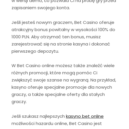
w wersji demo, co pozwala Ci na próbę gry przed
zapisaniem swojego konta.
Jeśli jesteś nowym graczem, Bet Casino oferuje
atrakcyjny bonus powitalny w wysokości 100% do
1000 PLN. Aby otrzymać ten bonus, musisz
zarejestrować się na stronie kasyna i dokonać
pierwszego depozytu.
W Bet Casino online możesz także znaleźć wiele
różnych promocji, które mogą pomóc Ci
zwiększyć swoje szanse na wygraną. Na przykład,
kasyno oferuje specjalne promocje dla nowych
graczy, a także specjalne oferty dla stałych
graczy.
Jeśli szukasz najlepszych
kasyno bet online
możliwości hazardu online, Bet Casino jest