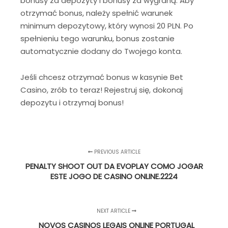
bonusy za depozyty i bonusy za wygraną. Aby
otrzymać bonus, należy spełnić warunek
minimum depozytowy, który wynosi 20 PLN. Po
spełnieniu tego warunku, bonus zostanie
automatycznie dodany do Twojego konta.
Jeśli chcesz otrzymać bonus w kasynie Bet
Casino, zrób to teraz! Rejestruj się, dokonaj
depozytu i otrzymaj bonus!
PREVIOUS ARTICLE
PENALTY SHOOT OUT DA EVOPLAY COMO JOGAR
ESTE JOGO DE CASINO ONLINE.2224
NEXT ARTICLE
NOVOS CASINOS LEGAIS ONLINE PORTUGAL